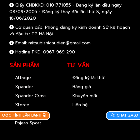
Giấy CNĐKKD: 0101771055 - Đăng ký lần đầu ngày
08/09/2005 - Đăng ký thay đổi lần thứ 8, ngày
18/06/2020
Cơ quan cấp: Phòng đăng ký kinh doanh Sở kế hoạch
và đầu tư TP Hà Nội
Email: mitsubishicaudien@gmail.com
Hotline PKD: 0967 969 290
SẢN PHẨM
TƯ VẤN
Attrage
Đăng ký lái thử
Xpander
Bảng giá
Xpander Cross
Khuyến mãi
Xforce
Liên hệ
Destinator
ƯỚC TÍNH LĂN BÁNH
CHAT ZALO
Pajero Sport