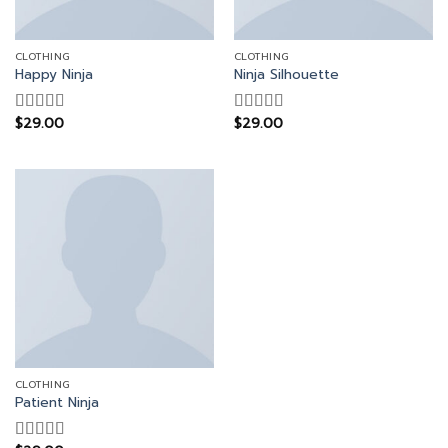
CLOTHING
CLOTHING
Happy Ninja
Ninja Silhouette
$
29.00
$
29.00
Rated
Rated
3.00
4.00
out
out of
of 5
5
CLOTHING
Patient Ninja