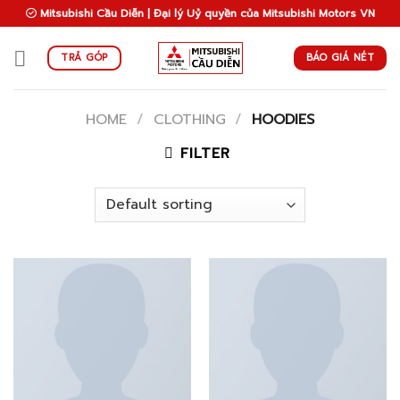
Skip
Mitsubishi Cầu Diễn | Đại lý Uỷ quyền của Mitsubishi Motors VN
to
content
BÁO GIÁ NÉT
TRẢ GÓP
HOME
/
CLOTHING
/
HOODIES
FILTER