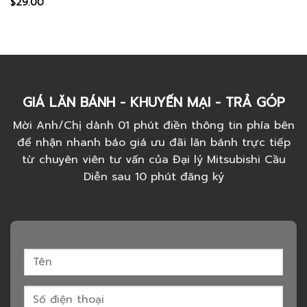
$
29.00
Rated
4.67
out of 5
GIÁ LĂN BÁNH - KHUYẾN MẠI - TRẢ GÓP
Mời Anh/Chị dành 01 phút điền thông tin phía bên
để nhận nhanh báo giá ưu đãi lăn bánh trực tiếp
từ chuyên viên tư vấn của Đại lý Mitsubishi Cầu
Diễn sau 10 phút đăng ký