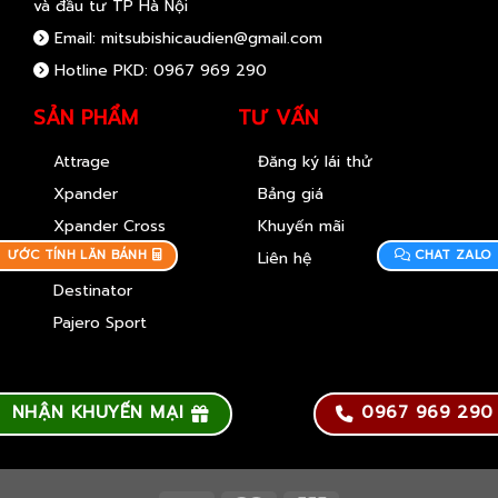
và đầu tư TP Hà Nội
Email: mitsubishicaudien@gmail.com
Hotline PKD: 0967 969 290
SẢN PHẨM
TƯ VẤN
Attrage
Đăng ký lái thử
Xpander
Bảng giá
Xpander Cross
Khuyến mãi
ƯỚC TÍNH LĂN BÁNH
CHAT ZALO
Xforce
Liên hệ
Destinator
Pajero Sport
NHẬN KHUYẾN MẠI
0967 969 290