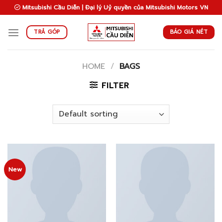
Skip
Mitsubishi Cầu Diễn | Đại lý Uỷ quyền của Mitsubishi Motors VN
to
content
BÁO GIÁ NÉT
TRẢ GÓP
HOME
/
BAGS
FILTER
New