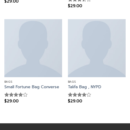
$
29.00
Rated
$
29.00
3.50
out
Rated
of 5
3.50
out
of 5
BAGS
BAGS
Small Fortune Bag Converse
Talifa Bag , NYPD
$
29.00
$
29.00
Rated
Rated
4.00
out
4.00
out
of 5
of 5