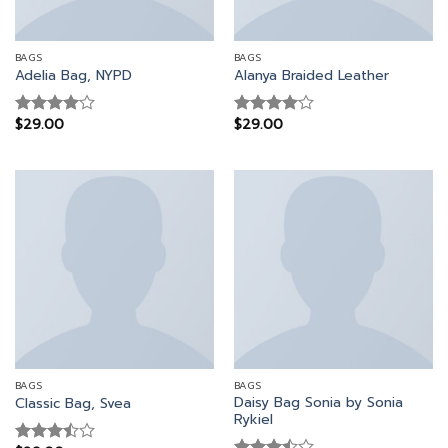
BAGS
BAGS
Adelia Bag, NYPD
Alanya Braided Leather
$
29.00
$
29.00
Rated
Rated
4.00
out
4.00
out
of 5
of 5
BAGS
BAGS
Daisy Bag Sonia by Sonia
Classic Bag, Svea
Rykiel